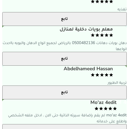
غذيه
تابع
معلم بويات دخلية لمنازل
دهان بويات دهانات 0500482136 بالرياض لجميع انواع الدهان والبويه بااحدث
نواعها
تابع
Abdelhameed Hassan
ربية الطيور
تابع
M 
Mo'az 4edit
mo'az 4edit لم يقم بإضافة سيرته الذاتية حتى الان ، ادخل ملفه الشخصي
اطلع على خدماته