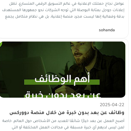
لقياس نجاح الحملة الإعلانية
عوامل نجاح حملتك الإعلانية في عالم التسويق الرقمي المتسارع، تظل
إعلانات جوجل بمثابة البوصلة التي توجه الشركات نحو جمهورها المستهدف
بدقة وفعالية إنها ليست مجرد منصة إعلانية، بل هي نظام متكامل يجمع
بين...
S
sohanda
2025-04-22
وظائف عن بعد بدون خبرة من خلال منصة دووركس
أصبح العمل عن بعد خيارًا شائعًا للعديد من الأشخاص حول العالم، خاصة
لمن ليس لديهم أي خبرة مسبقة في مجالات العمل المختلفة أو التي