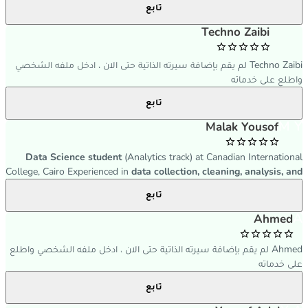
تابع
والتقنية. أمتلك شغفاً بنقل المعنى بدقة وإبداع لجمهور واسع. أسعى
لتوظيف مهاراتي اللغوية في [ نوع العمل الحر] لإنتاج محتوى أصلي ومترجم
Techno Zaibi
يخدم أهداف المؤسسة. وكذلك تحويل المفات من والى pdf
Techno Zaibi لم يقم بإضافة سيرته الذاتية حتى الان ، ادخل ملفه الشخصي
واطلع على خدماته
تابع
M Y
Malak Yousof
Data Science student
(Analytics track) at Canadian International
College, Cairo Experienced in
data collection, cleaning, analysis, and
visualization
using Python, SQL, Power BI, and Excel. Familiar with
تابع
structuring data around real-world questions and translating
findings into clear, accessible insights for non-technical audiences.
A
Ahmed
Ahmed لم يقم بإضافة سيرته الذاتية حتى الان ، ادخل ملفه الشخصي واطلع
على خدماته
تابع