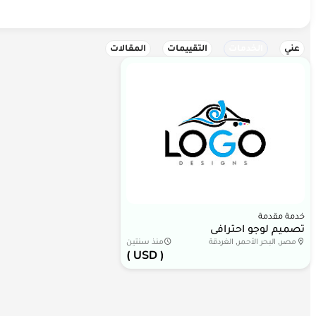
عني
الخدمات
التقييمات
المقالات
خدمة مقدمة
تصميم لوجو احترافى
مصر, البحر الأحمر, الغردقة
منذ سنتين
( USD )