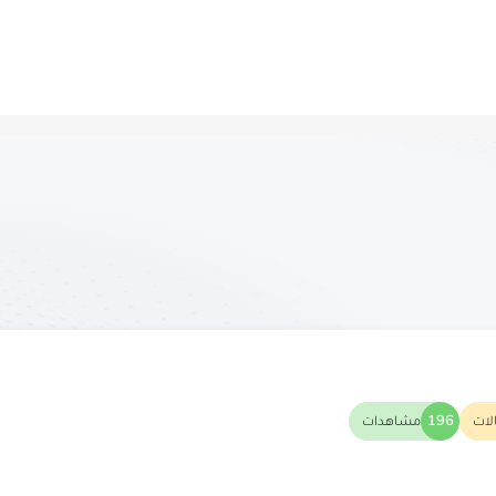
لات
196
مشاهدات