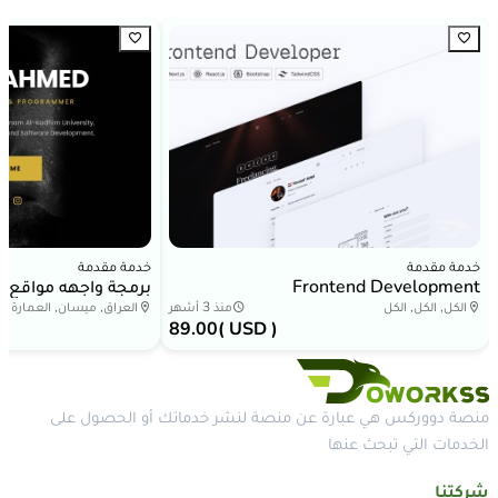
خدمة مقدمة
خدمة مقدمة
Frontend Development
برمجة واجهه مواقع ا
الكل, الكل, الكل
منذ 3 أشهر
العراق, ميسان, العمارة
89.00
( USD )
منصة دووركس هي عبارة عن منصة لنشر خدماتك أو الحصول على
الخدمات التي تبحث عنها
شركتنا