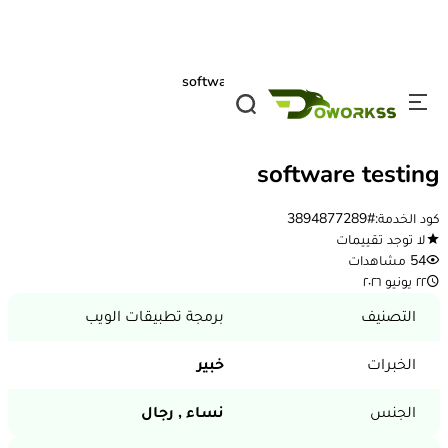
تخطي إلى المحتوى
الصفحة الرئيسية
/
الخدمات
/
software testing
1 / 3
خدمة مقدمة
software testing
كود الخدمة:
#3894877289
لا توجد تقييمات
54 مشاهدات
٢٢ يونيو ٢٠٢٦
التصنيف
برمجة تطبيقات الويب
الخبرات
خبير
الجنس
نساء ,
رجال