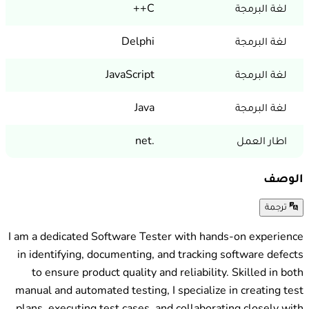
لغة البرمجة
C++
لغة البرمجة
Delphi
لغة البرمجة
JavaScript
لغة البرمجة
Java
اطار العمل
.net
الوصف
ترجمة
I am a dedicated Software Tester with hands-on experience
in identifying, documenting, and tracking software defects
to ensure product quality and reliability. Skilled in both
manual and automated testing, I specialize in creating test
plans, executing test cases, and collaborating closely with