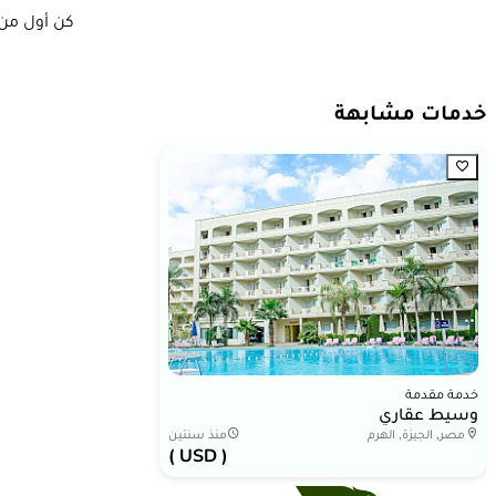
كن أول من 
خدمات مشابهة
خدمة مقدمة
وسيط عقاري
مصر, الجيزة, الهرم
منذ سنتين
( USD )