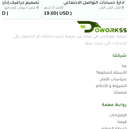
ادارة حسابات التواصل الاجتماعي
تصميم جرافيك،إدار
ميديا والرد على العملا
الكل, الكل, الكل
منذ 3 أشهر
مصر, أسوان, كوم امبو
SD )
19.00
( USD )
منصة دووركس هي عبارة عن منصة لنشر خدماتك أو الحصول على
الخدمات التي تبحث عنها
شركتنا
عنا
الأسئلة الشائعة؟
سياسات الأمان
الشروط و الأحكام
منصاتنا
روابط مهمة
الإقتراحات
قيمنا
خريطة الموقع