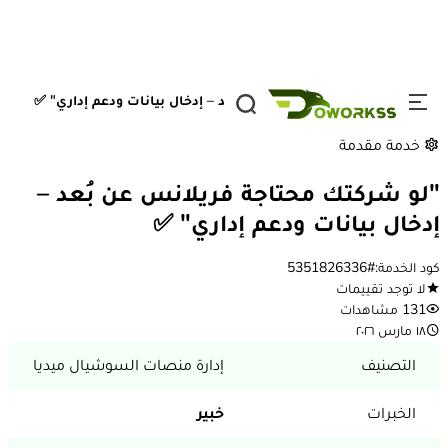
تخطي إلى المحتوى
الصفحة الرئيسية
/
الخدمات
/
"لو شركتك محتاجة فريلانس عن بُعد – إدخال بيانات ودعم إداري" ✅
1 / 4
خدمة مقدمة
"لو شركتك محتاجة فريلانس عن بُعد –
إدخال بيانات ودعم إداري" ✅
كود الخدمة:
#5351826336
لا توجد تقييمات
131 مشاهدات
١٨ مارس ٢٠٢٦
التصنيف
إدارة منصات السوشيال ميديا
الخبرات
خبير