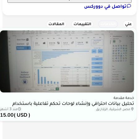
تواصل في دووركس
عني
الخدمات
التقييمات
المقالات
خدمة مقدمة
تحليل بيانات احترافي وإنشاء لوحات تحكم تفاعلية باستخدام
Power BI وExcel
مصر, الشرقية, الزقازيق
منذ 3 أشهر
15.00
( USD )