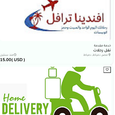
خدمة مقدمة
نفل رحلات
مصر, دمياط, دمياط
منذ سنتين
15.00
( USD )