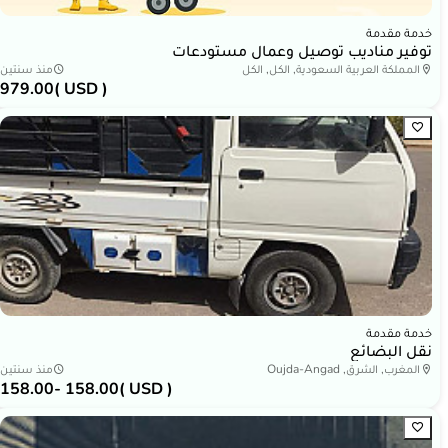
خدمة مقدمة
توفير مناديب توصيل وعمال مستودعات
المملكة العربية السعودية, الكل, الكل
منذ سنتين
979.00
( USD )
خدمة مقدمة
نقل البضائع
المغرب, الشرق, Oujda-Angad
منذ سنتين
158.00
- 158.00
( USD )