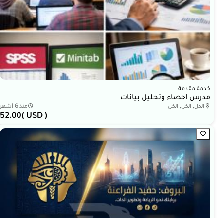
خدمة مقدمة
مدرس احصاء وتحليل بيانات
الكل, الكل, الكل
منذ 6 أشهر
52.00
( USD )