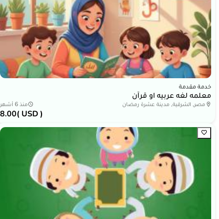
خدمة مقدمة
معلمه لغه عربيه او قرآن
مصر, الشرقية, مدينة عشرة رمضان
منذ 6 أشهر
8.00
( USD )